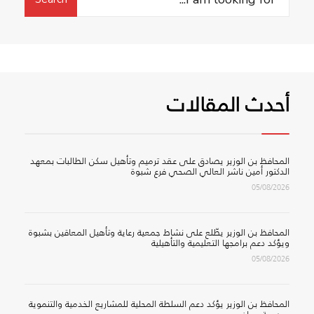
for:
لحماية
البيئة
بمحافظة
شبوة
للحفاظ
أحدث المقالات
على
الحيوانات
البرية
المحافظ بن الوزير يصادق على عقد ترميم وتأهيل سكن الطالبات بمعهد
الدكتور أمين ناشر العالي الصحي فرع شبوة
05/08/2026
المحافظ بن الوزير يطّلع على نشاط جمعية رعاية وتأهيل المعاقين بشبوة
ويؤكد دعم برامجها التعليمية والتأهيلية
05/08/2026
المحافظ بن الوزير يؤكد دعم السلطة المحلية للمشاريع الخدمية والتنموية