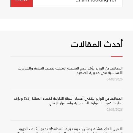
for:
تكرم
العشرة
الأوائل
من
طلاب
أحدث المقالات
الصف
التاسع
المحافظ بن الوزير يؤكد دعم السلطة المحلية لخطط التنمية والخدمات
الأساسية في مديرية الصعيد.
04/08/2026
المحافظ بن الوزير يلتقي أعضاء اللجنة النقابية لقطاع العقلة (S2) ويؤكد
متابعة صرف الموازنة التشغيلية واستمرار الإنتاج
03/08/2026
الأمين العام هشلة يدشن ندوة دينية بالمحافظة تدعو لتكاتف الجهود