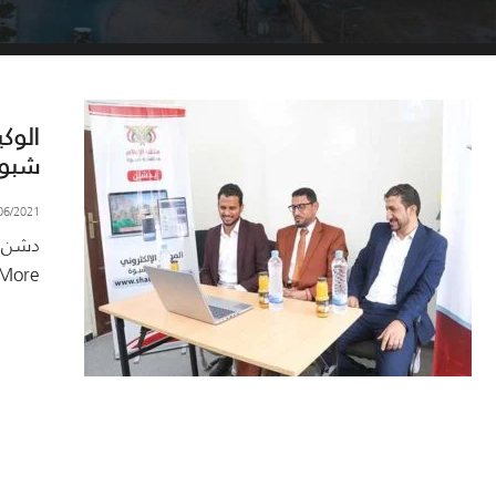
الوك
شبو
06/2021
دشن ا
ore →