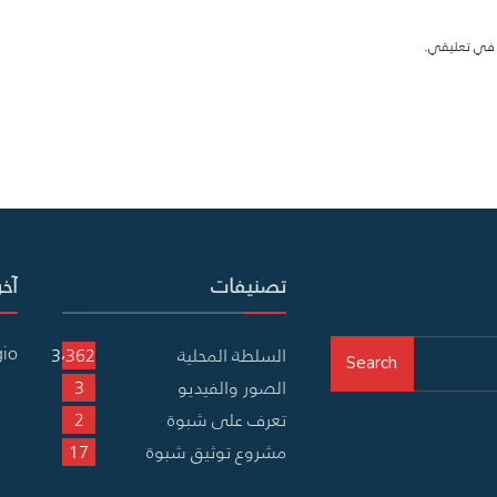
ة في تعليقي.
تصنيفات
آخر
gio
السلطة المحلية
3٬362
Search
الصور والفيديو
3
تعرف على شبوة
2
مشروع توثيق شبوة
17