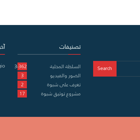
تصنيفات
آخر
gio
السلطة المحلية
3٬362
Search
الصور والفيديو
3
تعرف على شبوة
2
مشروع توثيق شبوة
17