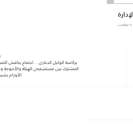
لإدارة
+ مقالات
:
برئاسة الوكيل الدغاري …اجتماع يناقش التن
المشترك بين مستشفيي الهيئة والأمومة وم
الأورام بشبو