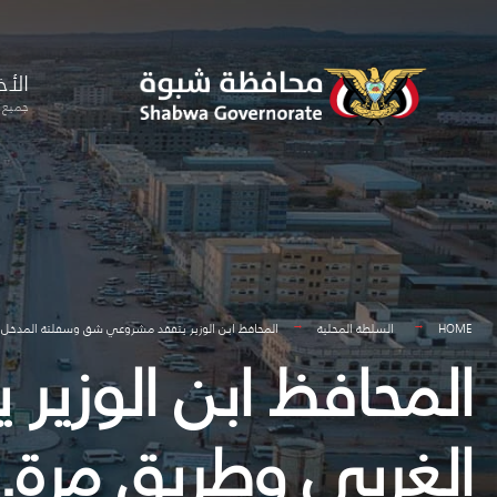
for:
Skip
to
الأخ
content
جميع ا
HOME
السلطة المحلية
المحافظ ابن الوزير يتفقد مشروعي شق وسفلتة المدخل 
المحافظ ابن الوزي
الغربي وطريق مرة.