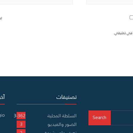
اح
ة في تعليقي.
تصنيفات
آخر
gio
السلطة المحلية
3٬362
Search
الصور والفيديو
3
تعرف على شبوة
2