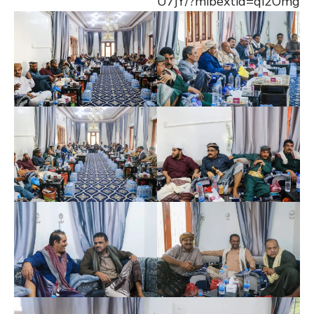
U7jY/?mibextid=qi2Omg