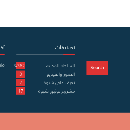
تصنيفات
آخر
gio
السلطة المحلية
3٬362
Search
الصور والفيديو
3
تعرف على شبوة
2
مشروع توثيق شبوة
17