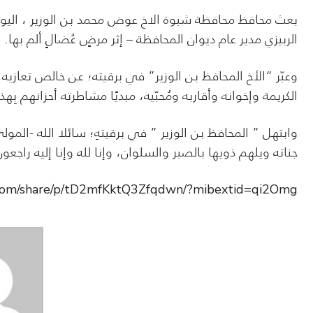
بعث محافظ محافظة شبوة الاخ عوض محمد بن الوزير ، اليوم
الربيزي مدير عام ديوان المحافظة – إثر مرضٍ عُضالٍ ألم بها.
وعبّر “الأخ المحافظ بن الوزير” في برقيته؛ عن خالص تعازيه
الكريمة وإخوانه وأقاربه ومُحبّيه، مبديًا مشاطرته أحزانهم بِهذا
وابتهل ” المحافظ بن الوزير ” في برقيتهِ؛ سائلا الله -الم
جناته ويلهم ذويها بالصبر والسلوان، وإنا لله وإنا إليه راجعو
.com/share/p/tD2mfKktQ3Zfqdwn/?mibextid=qi2Omg