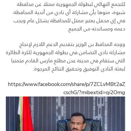
للتجمع النهائي لبطولة الجمهورية ممثلا عن محافظة
شبوة، منوها بأن مشاركة أي نادي من أندية المحافظة
في إي محفل يعتبر ممثل للمحافظة بشكل عام ويجب
دعمه ومساندته من الجميع.
ووجه المحافظ بن الوزير بتقديم الدعم اللازم لإنجاح
مشاركة نادي التضامن في بطولة الجمهورية للكرة الطائرة
التي ستقام في مدينة عدن مطلع مارس القادم متمنيا
لبعثة النادي التوفيق وتحقيق النتائج المرجوة.
https://www.facebook.com/share/p/7ZCLvMBt2aZ
cschG/?mibextid=qi2Omg