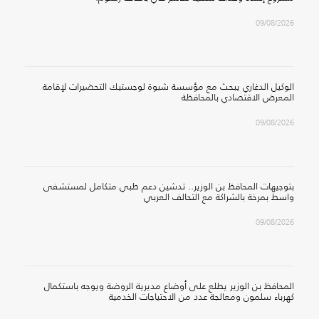
09/08/2026
الوكيل الدغاري يبحث مع مؤسسة شبوة لوجستيك التحضيرات لإقامة
المعرض الاقتصادي بالمحافظة
09/08/2026
بتوجيهات المحافظ بن الوزير.. تدشين دعم طبي متكامل لمستشفى
واسط بمرخة بالشراكة مع التحالف العربي
09/08/2026
المحافظ بن الوزير يطلع على أوضاع مديرية الروضة ويوجه باستكمال
كهرباء سلمون ومعالجة عدد من الاحتياجات الخدمية