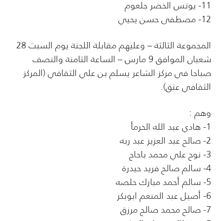
11- يونس الخضر جلعوم
12- مصطفى حسن يحيي
المجموعة الثالثة – وعليهم مقابلة اللجنة يوم السبت 28
شعبان الموافق 9 مارس – الساعة الثامنة والنصف
صباحا في مركز الشاعر يسلم بن علي الثقافي (المركز
الثقافي عتق).
وهم :
1- هادي عبد الله الخرمأ
2- صالح عبد العزيز عبد ربه
3- نوح علي محمد باحاج
4- سالم صالح فريد حيدرة
5- سالم أحمد مبارك حلصه
6- أصيل عبد المنعم ابوبكر
7- صالح محمد صالح مرزق