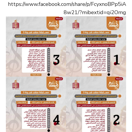
https://www.facebook.com/share/p/FcyxnoBPp5iA
8w21/?mibextid=qi2Omg