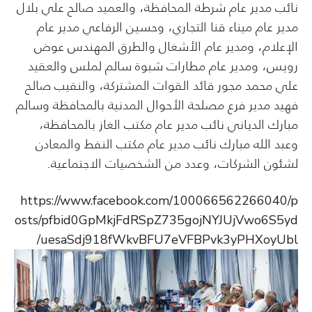
نائب مدير عام شرطة المحافظة، والعميد صالح علي بلال
مدير عام ميناء قنا التجاري، وحسين الرفاعي مدير عام
الإعلام، ومدير عام الأشغال والطرق المهندس عوض
رويس، ومدير عام مطارات شبوة سالم لملس والعقيد
علي محمد مجور قائد القوات المشتركة، والنقيب صالح
فهيد مدير فرع مصلحة الأحوال المدنية بالمحافظة وسالم
مبارك الدياني نائب مدير عام مكتب الغاز بالمحافظة،
وعبد الله مبارك نائب مدير عام مكتب النفط والمعادن
لشئون الشركات، وعدد من الشخصيات الاجتماعية.
https://www.facebook.com/100066562266040/p
osts/pfbid0GpMkjFdRSpZ735gojNYJUjVwo6S5yd
uesaSdj918fWkvBFU7eVFBPvk3yPHXoyUbl/