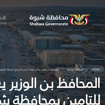
for:
Skip
to
الأخ
content
جميع ا
HOME
السلطة المحلية
المحافظ بن الوزير يعزي بوفاة مدير عام فرع الشركة اليمن
المحافظ بن الوزير ي
للتامين بمحافظة ش