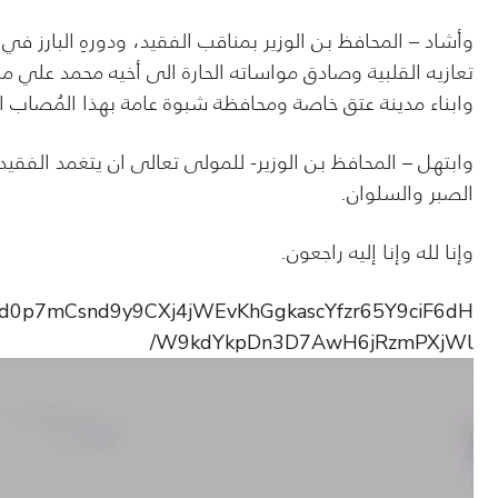
وأشاد – المحافظ بن الوزير بمناقب الفقيد، ودورهِ البارز في
تعازيه القلبية وصادق مواساته الحارة الى أخيه محمد علي م
وابناء مدينة عتق خاصة ومحافظة شبوة عامة بهذا المُصاب الْ
وابتهل – المحافظ بن الوزير- للمولى تعالى ان يتغمد الفقي
الصبر والسلوان.
وإنا لله وإنا إليه راجعون.
fbid0p7mCsnd9y9CXj4jWEvKhGgkascYfzr65Y9ciF6dH
W9kdYkpDn3D7AwH6jRzmPXjWl/