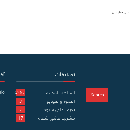
ة في تعليقي.
تصنيفات
آخر
gio
السلطة المحلية
3٬362
Search
الصور والفيديو
3
تعرف على شبوة
2
مشروع توثيق شبوة
17