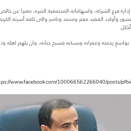
 إدارة فرع الشركة، واسهاماته المجتمعية الخيره، معبرا عن خالص
نصور وأولاد الفقيد معتز ومحمد وناصر والى كافة أسرته الكريم
جَلل.
د بواسع رحمته وغفرانه ويسكنه فسيح جنانه، وان يلهم اهله وذ
tps://www.facebook.com/100066562266040/posts/p