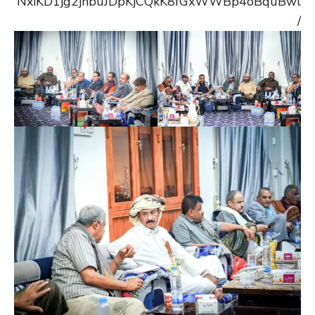
NxiKD1jg2jnbuJDpKjCQkK8fGxWWBp4oBquBwl
/