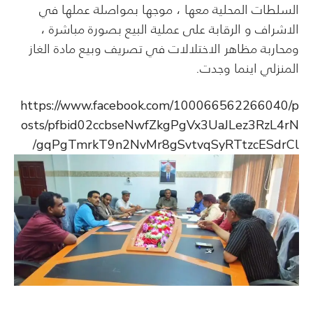
السلطات المحلية معها ، موجها بمواصلة عملها في
الاشراف و الرقابة على عملية البيع بصورة مباشرة ،
ومحاربة مظاهر الاختلالات في تصريف وبيع مادة الغاز
المنزلي اينما وجدت.
https://www.facebook.com/100066562266040/p
osts/pfbid02ccbseNwfZkgPgVx3UaJLez3RzL4rN
gqPgTmrkT9n2NvMr8gSvtvqSyRTtzcESdrCl/