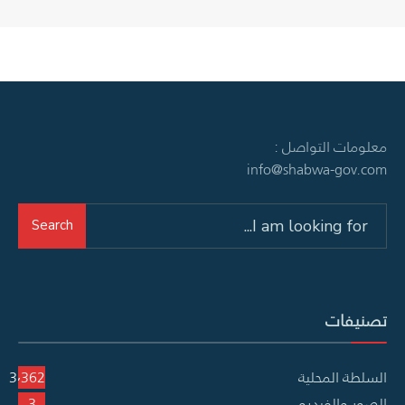
معلومات التواصل :
info@shabwa-gov.com
Search
Search
for:
تصنيفات
السلطة المحلية
3٬362
الصور والفيديو
3