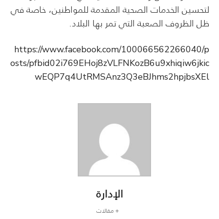
لتحسين الخدمات الصحية المقدمة للمواطنين، خاصة في
ظل الظروف الصعبة التي تمر بها البلاد.
https://www.facebook.com/100066562266040/p
osts/pfbid02i769EHoj8zVLFNKozB6u9xhiqiw6jkic
wEQP7q4UtRMSAnz3Q3eBJhms2hpjbsXEl
الإدارة
+ مقالات