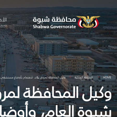
for:
Skip
to
الأخ
content
جميع ا
HOME
السلطة المحلية
وكيل المحافظة لمروق يؤكد الاهتمام بأوضاع مستشفى شب
وكيل المحافظة لم
شبوة العام، وأوضاع