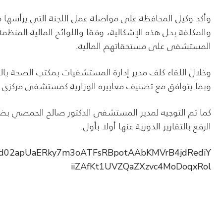
وأكد وكيل المحافظة على مواصلة عمل اللجنة التي يرأسها م
والمكلفة بحل هذه الإشكالية، وفقا واللوائح المالية المنظ
المستشفى على مستحقاتهم المالية.
وخلال اللقاء كلف مدير إدارة المستشفيات بمكتب الصحة با
وبما يتوافق مع تصنيف معاييره الوزارية كمستشفى مركزي 
كما تم التوجيه لمدير المستشفى الدكتور صالح الحمصي بضرو
الرفع بالتقارير الدورية عنها أولا بأول.
pfbid02apUaERky7m3oATFsRBpotAAbKMVrB4jdRediY
iiZAfKt1UVZQaZXzvc4MoDoqxRol