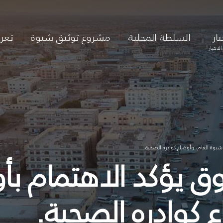
بار
السلطة المحلية
مشروع توثيق شبوة
تعر
لاخبار
وة العام، وأوضاع كوادره الصحية.
روق يؤكد الاهتمام
 كوادره الصحية.