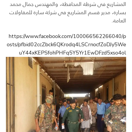
المشاريع في شرطة المحافظة، والمهندس جمال محمد
بسارة، مدير قسم المشاريع في شركة سارة للمقاولات
العامة.
https://www.facebook.com/100066562266040/p
osts/pfbid02ccZbck6QKrodq4LSCrnocfZoDJy5We
uY44xKEPSfohPHFq5Y5Yr1EwDFzd5xso4ol