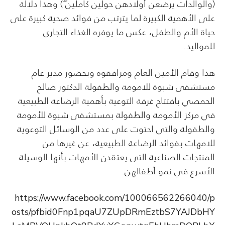
(والوالدات يرضعن أولادهن حولين كاملين ۖ) وهذا دلالة
على الأهمية الكبيرة لما يترتب من فوائد صحية كبيرة على
حياة الأم والطفل، عكس ما يوفره الغذاء التجاري
للمواليد.
هذا وقام الأمين العام ومرافقوه وبحضور مدير عام
مستشفى شبوة للامومة والطفولة الدكتور صالح
الحمصي بافتتاح غرفة التوعية بأهمية الرضاعة الطبيعية
في مركز الأمومة والطفولة بمستشفى شبوة للأمومة
والطفولة والتي احتوت على عدد من الوسائل التوعوية
للامهات بفوائد الرضاعة الطبيعية، عن غيرها من
المنتجات الصناعية التي يعتقدن الأمهات بأنها الوسيلة
الأسرع في نمو أطفالهن.
https://www.facebook.com/100066562266040/p
osts/pfbid0Fnp1pqaU7ZUpDRmEztbS7YAJDbHY