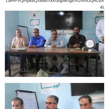
LaMPVQHpkbQt8BdYxXGqpwtgEhUhmDQRLbX
4l