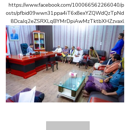
https://www.facebook.com/100066562266040/p
osts/pfbid09wwn31ppa4iT6x8exYZQWdQzTpNd
8DcaJq2eZSRXLqBYMrDpiAwMzTktbXHZzvaxl