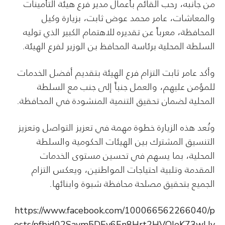
من جانبه، رحب القائم بأعمال مدير فرع هيئة التأمينات
والمعاشات، عامر محمد عوض ثابت، بزيارة وكيل
المحافظة، معرباً عن تقديره للاهتمام الكبير الذي توليه
السلطة المحلية برئاسة المحافظ بن الوزير لفرع الهيئة.
وأكد عامر ثابت التزام فرع الهيئة بتقديم أفضل الخدمات
للمؤمن عليهم، والعمل جنباً إلى جنب مع السلطة
المحلية لضمان تحقيق التنمية المنشودة في المحافظة.
وتُعد هذه الزيارة خطوة مهمة في تعزيز التواصل وتعزيز
التنسيق المشترك بين الهيئات الحكومية والسلطة
المحلية، بما يسهم في تحسين مستوى الخدمات
المقدمة وتلبية احتياجات المواطنين، ويعكس التزام
الجميع بتحقيق مصلحة محافظة شبوة وابنائها.
https://www.facebook.com/100066562266040/p
osts/pfbid02Savm5DEy6En8Hrt2HVQJeK73wUv