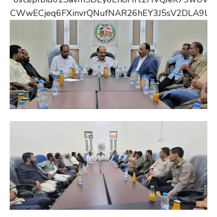
CWwECjeq6FXinvrQNufNAR26hEY3J5sV2DLA9l