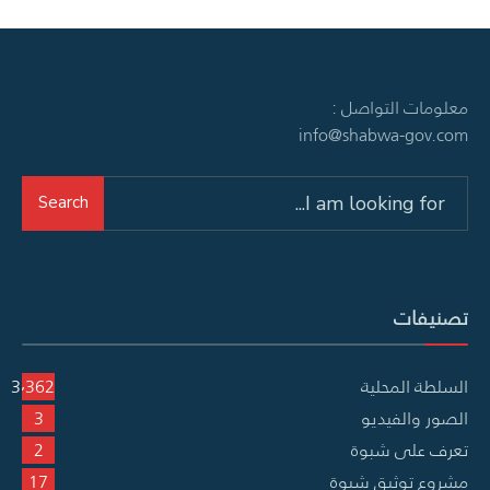
معلومات التواصل :
info@shabwa-gov.com
Search
Search
for:
تصنيفات
السلطة المحلية
3٬362
الصور والفيديو
3
تعرف على شبوة
2
مشروع توثيق شبوة
17