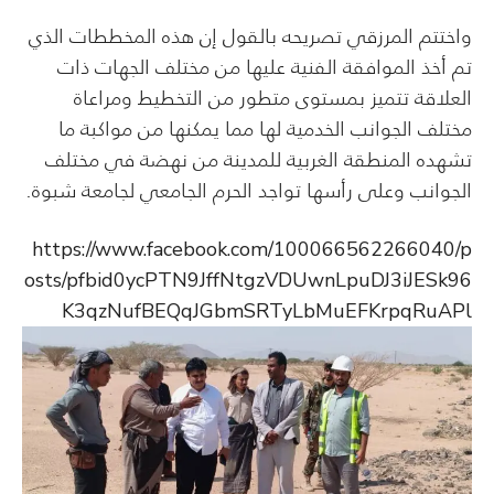
واختتم المرزقي تصريحه بالقول إن هذه المخططات الذي
تم أخذ الموافقة الفنية عليها من مختلف الجهات ذات
العلاقة تتميز بمستوى متطور من التخطيط ومراعاة
مختلف الجوانب الخدمية لها مما يمكنها من مواكبة ما
تشهده المنطقة الغربية للمدينة من نهضة في مختلف
الجوانب وعلى رأسها تواجد الحرم الجامعي لجامعة شبوة.
https://www.facebook.com/100066562266040/p
osts/pfbid0ycPTN9JffNtgzVDUwnLpuDJ3iJESk96
K3qzNufBEQqJGbmSRTyLbMuEFKrpqRuAPl