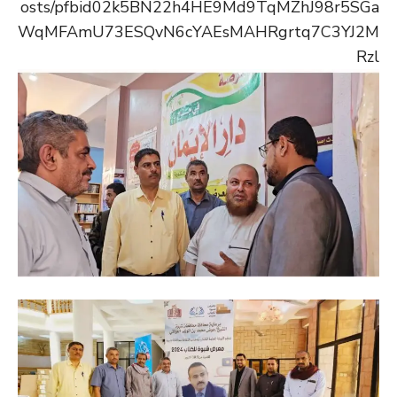
osts/pfbid02k5BN22h4HE9Md9TqMZhJ98r5SGa
WqMFAmU73ESQvN6cYAEsMAHRgrtq7C3YJ2M
Rzl