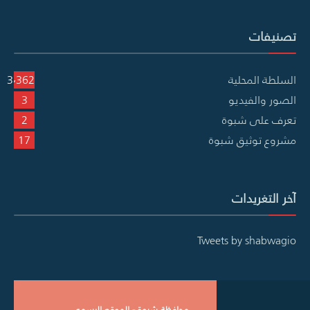
تصنيفات
السلطة المحلية
3٬362
الصور والفيديو
3
تعرف على شبوة
2
مشروع توثيق شبوة
17
آخر التغريدات
Tweets by shabwagio
محافظة شبوة - الموقع الرسمي