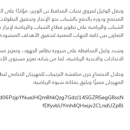
ونقل الوكيل لمروق تحيات المحافظ بن الوزير، مؤكدًا على ال
المجتمع ودوره بالدفع بالشباب نحو الإنجاز وتحقيق البطول
الشباب والرياضة على تطوير قطاع الشباب والرياضة لإبراز مو
التعاون بين كافة الجهات المعنية لتحقيق الأهداف المنشودة.
وشدد وكيل المحافظة على ضرورة تظافر الجهود، وتعزيز مس
الاتحادات والاندية الرياضية، لما من شانه تعزيز مستوى الأدا
وخلال الاجتماع جرى مناقشة الترتيبات للمهرجان الختامي ل
المهرجان مميزًا ويليق بمكانة شبوة الرياضية.
pfbid06PzjpYNueJHQm8hkQzg7GdzJ14SGZRSegG8ssN
fDfyvbUYmh4QHxsjv2CLndUZp8l