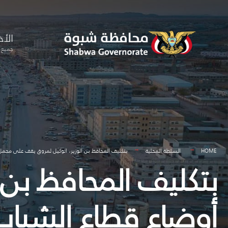
for:
Skip
to
الأخ
content
جميع ا
HOME
السلطة المحلية
بتكليف المحافظ بن الوزير، الوكيل لمروق يقف على مجمل
بتكليف المحافظ بن
أوضاع قطاع الشباب