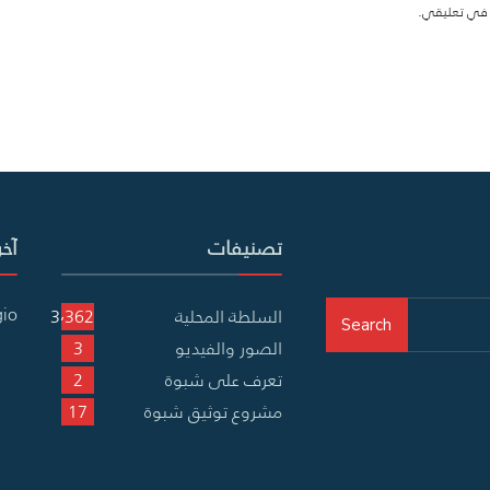
ة في تعليقي.
تصنيفات
آخر
gio
السلطة المحلية
3٬362
Search
الصور والفيديو
3
تعرف على شبوة
2
مشروع توثيق شبوة
17