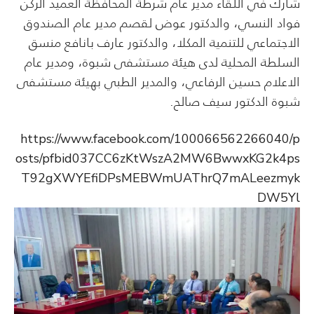
شارك في اللقاء مدير عام شرطة المحافظة العميد الركن
فواد النسي، والدكتور عوض لقصم مدير عام الصندوق
الاجتماعي للتنمية المكلا، والدكتور عارف بانافع منسق
السلطة المحلية لدى هيئة مستشفى شبوة، ومدير عام
الاعلام حسين الرفاعي، والمدير الطبي بهيئة مستشفى
شبوة الدكتور سيف صالح.
https://www.facebook.com/100066562266040/p
osts/pfbid037CC6zKtWszA2MW6BwwxKG2k4ps
T92gXWYEfiDPsMEBWmUAThrQ7mALeezmyk
DW5Yl