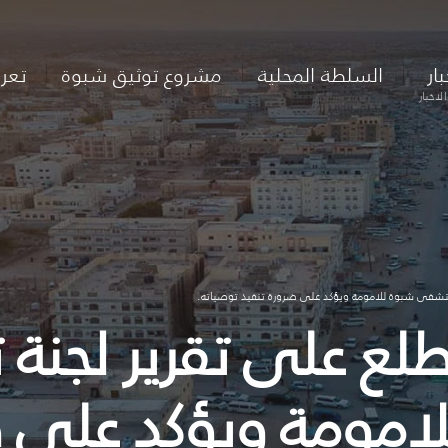
بار
السلطة المحلية
مشروع توثيق شبوة
تعر
لاخبار
مستشفى شبوة للامومة ويؤكد على ضرورة تنفيذ توصياته.
طلع على تقرير لجنة 
ومة ويؤكد على ضر