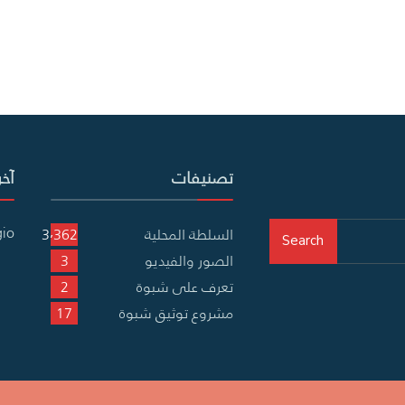
تصنيفات
آخر
gio
السلطة المحلية
3٬362
Search
الصور والفيديو
3
تعرف على شبوة
2
مشروع توثيق شبوة
17