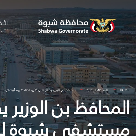
for:
Skip
to
الأخ
content
جميع ا
HOME
السلطة المحلية
المحافظ بن الوزير يطلع على تقرير لجنة تقييم أوضاع 
المحافظ بن الوزير ي
مستشفى شبوة للام