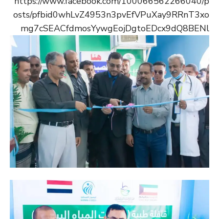
https://www.facebook.com/100066562266040/p
osts/pfbid0whLvZ4953n3pvEfVPuXay9RRnT3xo
mg7cSEACfdmosYywgEojDgtoEDcx9dQ8BENl