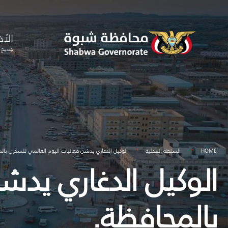
for:
Skip
to
الأخ
content
جميع ا
HOME
السلطة المحلية
الوكيل الدغاري يدشن فعاليات اليوم العالمي للسكري بال
الوكيل الدغاري يدش
بالمحافظة.