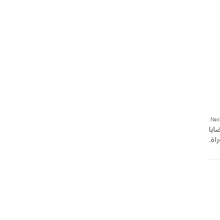
Next
ايا
اة.