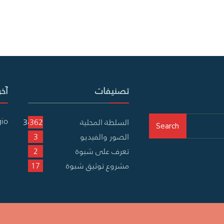
تصنيفات
آخر
gio
السلطة المحلية
3٬362
Search
الصور والفيديو
3
تعرف على شبوة
2
مشروع توثيق شبوة
17