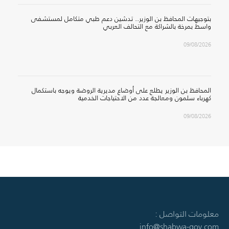
بتوجيهات المحافظ بن الوزير.. تدشين دعم طبي متكامل لمستشفى
واسط بمرخة بالشراكة مع التحالف العربي
09/08/2026
المحافظ بن الوزير يطلع على أوضاع مديرية الروضة ويوجه باستكمال
كهرباء سلمون ومعالجة عدد من الاحتياجات الخدمية
09/08/2026
معلومات التواصل :
info@shabwa-gov.com