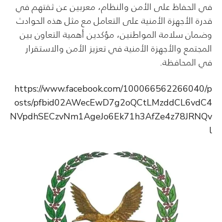
في الحفاظ على الأمن والنظام، معربين عن ثقتهم في
قدرة الأجهزة الأمنية على التعامل مع مثل هذه الحوادث
وضمان سلامة المواطنين، مؤكدين أهمية التعاون بين
المجتمع والأجهزة الأمنية في تعزيز الأمن والاستقرار
في المحافظة.
https://www.facebook.com/100066562266040/p
osts/pfbid02AWecEwD7g2oQCtLMzddCL6vdC4
NVpdhSECzvNm1AgeJo6Ek71h3AfZe4z78JRNQv
l