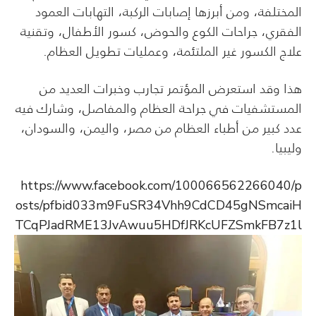
المختلفة، ومن أبرزها إصابات الركبة، التهابات العمود
الفقري، جراحات الكوع والحوض، كسور الأطفال، وتقنية
علاج الكسور غير الملتئمة، وعمليات تطويل العظام.
هذا وقد استعرض المؤتمر تجارب وخبرات العديد من
المستشفيات في جراحة العظام والمفاصل، وشارك فيه
عدد كبير من أطباء العظام من مصر، واليمن، والسودان،
وليبيا.
https://www.facebook.com/100066562266040/p
osts/pfbid033m9FuSR34Vhh9CdCD45gNSmcaiH
TCqPJadRME13JvAwuu5HDfJRKcUFZSmkFB7z1l