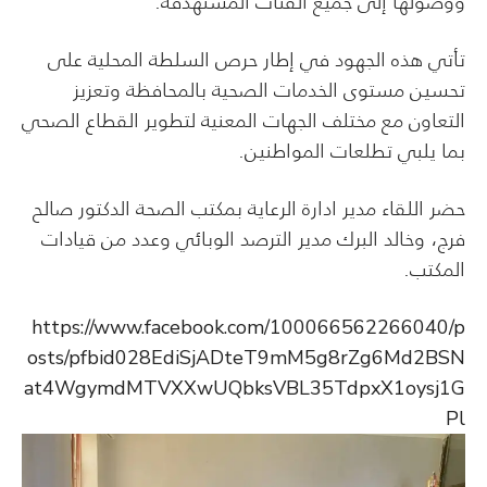
ووصولها إلى جميع الفئات المستهدفة.
تأتي هذه الجهود في إطار حرص السلطة المحلية على
تحسين مستوى الخدمات الصحية بالمحافظة وتعزيز
التعاون مع مختلف الجهات المعنية لتطوير القطاع الصحي
بما يلبي تطلعات المواطنين.
حضر اللقاء مدير ادارة الرعاية بمكتب الصحة الدكتور صالح
فرج، وخالد البرك مدير الترصد الوبائي وعدد من قيادات
المكتب.
https://www.facebook.com/100066562266040/p
osts/pfbid028EdiSjADteT9mM5g8rZg6Md2BSN
at4WgymdMTVXXwUQbksVBL35TdpxX1oysj1G
Pl