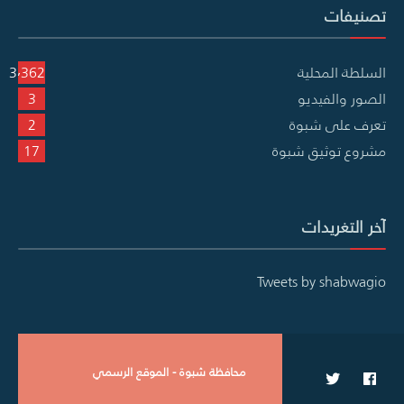
تصنيفات
السلطة المحلية
3٬362
الصور والفيديو
3
تعرف على شبوة
2
مشروع توثيق شبوة
17
آخر التغريدات
Tweets by shabwagio
محافظة شبوة - الموقع الرسمي