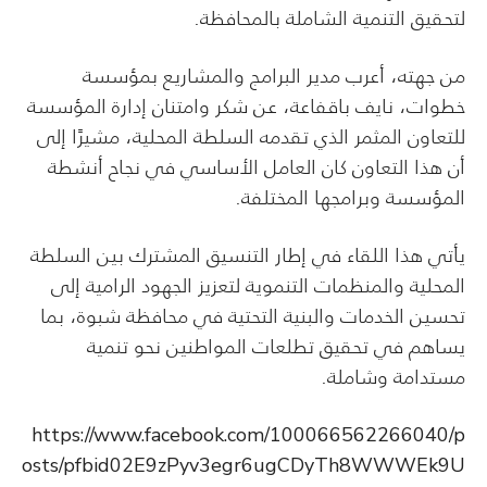
لتحقيق التنمية الشاملة بالمحافظة.
من جهته، أعرب مدير البرامج والمشاريع بمؤسسة
خطوات، نايف باقفاعة، عن شكر وامتنان إدارة المؤسسة
للتعاون المثمر الذي تقدمه السلطة المحلية، مشيرًا إلى
أن هذا التعاون كان العامل الأساسي في نجاح أنشطة
المؤسسة وبرامجها المختلفة.
يأتي هذا اللقاء في إطار التنسيق المشترك بين السلطة
المحلية والمنظمات التنموية لتعزيز الجهود الرامية إلى
تحسين الخدمات والبنية التحتية في محافظة شبوة، بما
يساهم في تحقيق تطلعات المواطنين نحو تنمية
مستدامة وشاملة.
https://www.facebook.com/100066562266040/p
osts/pfbid02E9zPyv3egr6ugCDyTh8WWWEk9U