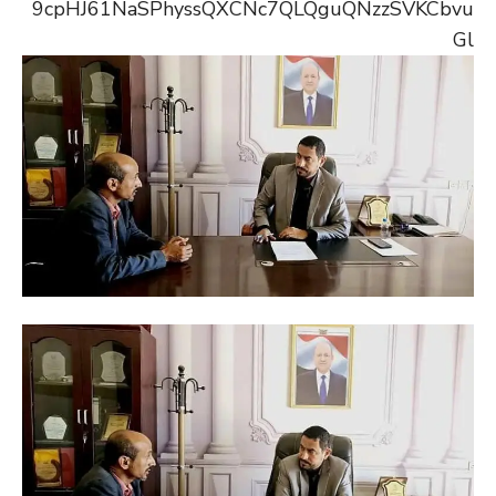
9cpHJ61NaSPhyssQXCNc7QLQguQNzzSVKCbvu
Gl