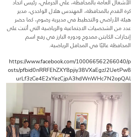
الأشغال العامة بالمحافظة، علي الحرملي، رئيس اتحاد
كرة القدم بالمحافظة، المهندس هلال الواحدي، مدير
هيئة الأراضي والتخطيط في مديرية رضوم، كما حضر
عدد من الشخصيات الاجتماعية والرياضية التي أثنت على
إنجازات الكابتن ممدوح ودوره البارز في رفع اسم
المحافظة عاليًا في المحافل الرياضية.
https://www.facebook.com/100066562266040/p
osts/pfbid0nRRFEhZXY8pjiy38VXaEgzJ2UetPw8
urLf3zCe4E2xYezCjpA3hdWnWHc7N2opQAl