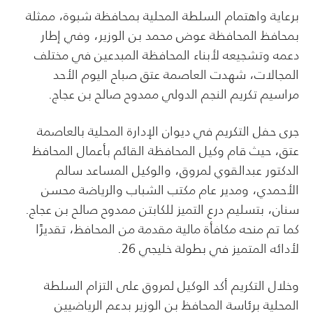
برعاية واهتمام السلطة المحلية بمحافظة شبوة، ممثلة
بمحافظ المحافظة عوض محمد بن الوزير، وفي إطار
دعمه وتشجيعه لأبناء المحافظة المبدعين في مختلف
المجالات، شهدت العاصمة عتق صباح اليوم الأحد
مراسيم تكريم النجم الدولي ممدوح صالح بن عجاج.
جرى حفل التكريم في ديوان الإدارة المحلية بالعاصمة
عتق، حيث قام وكيل المحافظة القائم بأعمال المحافظ
الدكتور عبدالقوي لمروق، والوكيل المساعد سالم
الأحمدي، ومدير عام مكتب الشباب والرياضة محسن
سنان، بتسليم درع التميز للكابتن ممدوح صالح بن عجاج.
كما تم منحه مكافأة مالية مقدمة من المحافظ، تقديرًا
لأدائه المتميز في بطولة خليجي 26.
وخلال التكريم أكد الوكيل لمروق على التزام السلطة
المحلية برئاسة المحافظ بن الوزير بدعم الرياضيين