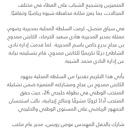
المتميزين وتشجيع الشباب على العطاء في مختلف
المجالات، بما يعزز مكانة محافظة شبوة رياضيًا وثقافيًا.
في سياق متصل، كرمت السلطة المحلية بمديرية رضوم،
ممثلة بمدير المديرية هادي سعيد الخرماء، الكابتن ممدوح
بن عجاج بدرع خاص باسم المديرية. كما قدمت إدارة نادي
الشاطئ درعًا تكريميًا للكابتن ممدوح، قام بتسليمه نيابة
عن إدارة النادي محمد الشيبة.
يأتي هذا التكريم تقديرا من السلطة المحلية بجهود
الكابتن ممدوح بن عجاج ومشاركته المتميزة ضمن تشكيلة
المنتخب الوطني في بطولة خليجي 26، حيث حقق
المنتخب أداءً كرويًا مشرفًا ونتائج إيجابية، نالت استحسان
الجمهور الرياضي على المستوى الوطني والخليجي.
شارك بالحفل المهندس عوض رويس، مدير عام مكتب