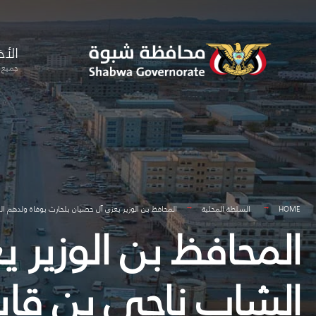
for:
Skip
to
الأخ
content
جميع ا
HOME
السلطة المحلية
المحافظ بن الوزير يعزي آل حصيان بلحارث بوفاة ولدهم ا
المحافظ بن الوزير 
الشاب ناجي بن قاي