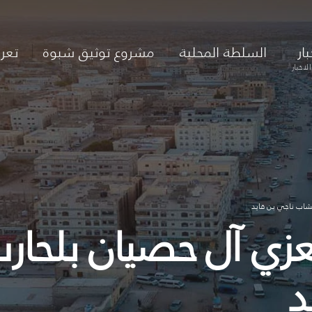
بار
السلطة المحلية
مشروع توثيق شبوة
تعر
لاخبار
لشاب ناجي بن قايد
يعزي آل حصيان بلحار
د