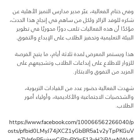
وفي ختام الفعالية، عبّر مدير مدارس التميز الأهلية عن
شكره للوفد الزائر ولكل من ساهم في إنجاح هذا الحدث،
مؤكدًا أن هذه الفعاليات تلعب دورًا محوريًا في تطوير
البيئة التعليمية وتحفيز الطلاب على الإبداع والتفوق.
هذا ويستمر المعرض لمدة ثلاثة أيام، ما يتيح الفرصة
للزوار للاطلاع على إبداعات الطلاب وتشجيعهم على
المزيد من التفوق والابتكار.
شهدت الفعالية حضور عدد من القيادات التربوية،
والشخصيات الاجتماعية والأكاديمية، وأولياء أمور
الطلاب.
https://www.facebook.com/100066562266040/p
osts/pfbid0LMyJ74jXCZ1yGbBR5a1v2yTpPKGuV
n7VqfpP5uiwoCjPtyPYksF13yH2jPAwNWufl