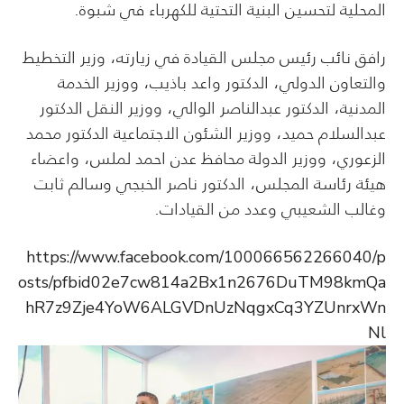
المحلية لتحسين البنية التحتية للكهرباء في شبوة.
رافق نائب رئيس مجلس القيادة في زيارته، وزير التخطيط
والتعاون الدولي، الدكتور واعد باذيب، ووزير الخدمة
المدنية، الدكتور عبدالناصر الوالي، ووزير النقل الدكتور
عبدالسلام حميد، ووزير الشئون الاجتماعية الدكتور محمد
الزعوري، ووزير الدولة محافظ عدن احمد لملس، واعضاء
هيئة رئاسة المجلس، الدكتور ناصر الخبجي وسالم ثابت
وغالب الشعيبي وعدد من القيادات.
https://www.facebook.com/100066562266040/p
osts/pfbid02e7cw814a2Bx1n2676DuTM98kmQa
hR7z9Zje4YoW6ALGVDnUzNqgxCq3YZUnrxWn
Nl