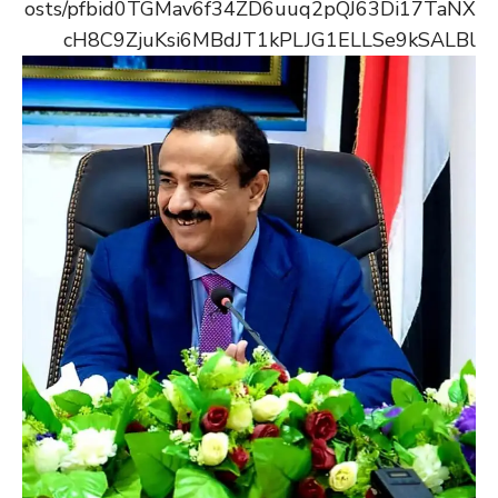
osts/pfbid0TGMav6f34ZD6uuq2pQJ63Di17TaNX
cH8C9ZjuKsi6MBdJT1kPLJG1ELLSe9kSALBl