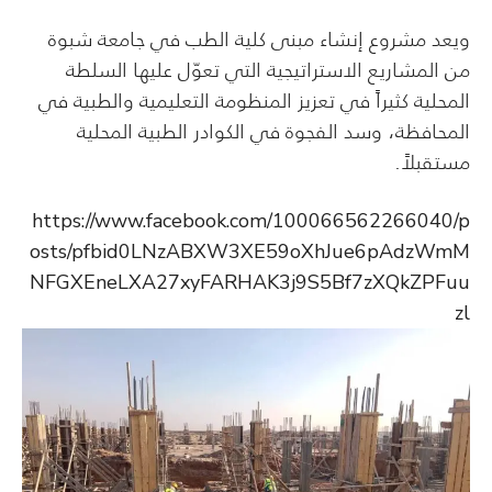
ويعد مشروع إنشاء مبنى كلية الطب في جامعة شبوة
من المشاريع الاستراتيجية التي تعوّل عليها السلطة
المحلية كثيراً في تعزيز المنظومة التعليمية والطبية في
المحافظة، وسد الفجوة في الكوادر الطبية المحلية
مستقبلاً.
https://www.facebook.com/100066562266040/p
osts/pfbid0LNzABXW3XE59oXhJue6pAdzWmM
NFGXEneLXA27xyFARHAK3j9S5Bf7zXQkZPFuu
zl