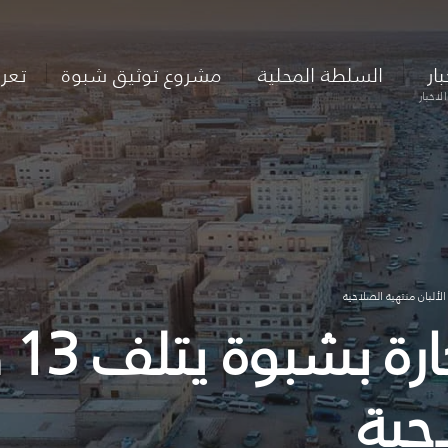
بار
السلطة المحلية
مشروع توثيق شبوة
تعر
لاخبار
مك
احية