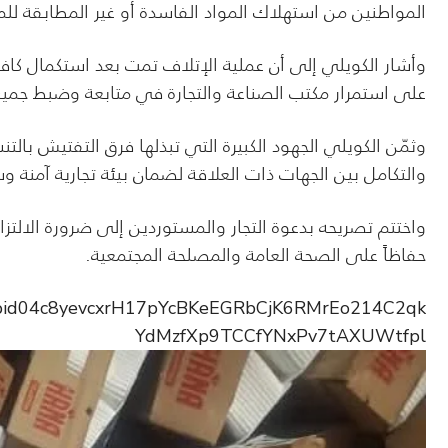
المواطنين من استهلاك المواد الفاسدة أو غير المطابقة لل
وأشار الكويلي إلى أن عملية الإتلاف تمت بعد استكمال كافة 
على استمرار مكتب الصناعة والتجارة في متابعة وضبط جميع ال
وثمّن الكويلي الجهود الكبيرة التي تبذلها فرق التفتيش بالت
والتكامل بين الجهات ذات العلاقة لضمان بيئة تجارية آمنة و
واختتم تصريحه بدعوة التجار والمستوردين إلى ضرورة الالتزا
حفاظاً على الصحة العامة والمصلحة المجتمعية.
pfbid04c8yevcxrH17pYcBKeEGRbCjK6RMrEo214C2qk
YdMzfXp9TCCfYNxPv7tAXUWtfpl