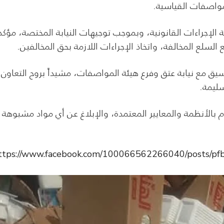
مواصفات القياسية.
الإجراءات القانونية، وبموجب توجيهات النيابة المختصة، مؤكدا
سلع المخالفة، واتخاذ الإجراءات اللازمة بحق المخالفين.
نسيق مع نيابة عتق وفرع هيئة المواصفات، مشيداً بروح التعاون
سليمة.
م بالأنظمة والمعايير المعتمدة، والإبلاغ عن أي مواد مشبوهة
ttps://www.facebook.com/100066562266040/posts/