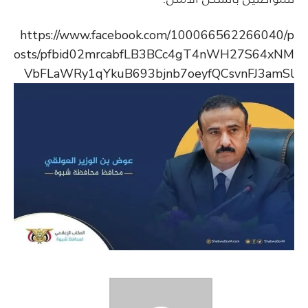
https://www.facebook.com/100066562266040/p
osts/pfbid02mrcabfLB3BCc4gT4nWH27S64xNM
VbFLaWRy1qYkuB693bjnb7oeyfQCsvnFJ3amSl