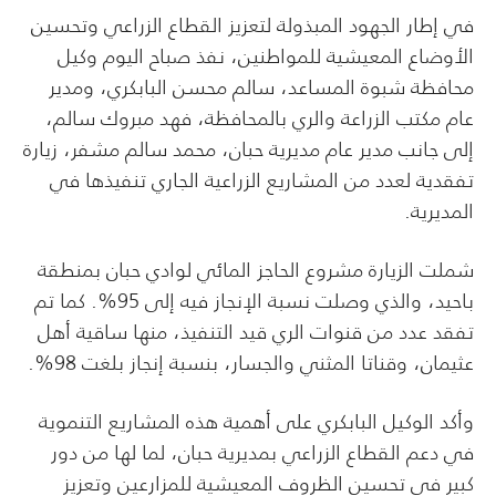
في إطار الجهود المبذولة لتعزيز القطاع الزراعي وتحسين
الأوضاع المعيشية للمواطنين، نفذ صباح اليوم وكيل
محافظة شبوة المساعد، سالم محسن البابكري، ومدير
عام مكتب الزراعة والري بالمحافظة، فهد مبروك سالم،
إلى جانب مدير عام مديرية حبان، محمد سالم مشفر، زيارة
تفقدية لعدد من المشاريع الزراعية الجاري تنفيذها في
المديرية.
شملت الزيارة مشروع الحاجز المائي لوادي حبان بمنطقة
باحيد، والذي وصلت نسبة الإنجاز فيه إلى 95%. كما تم
تفقد عدد من قنوات الري قيد التنفيذ، منها ساقية أهل
عثيمان، وقناتا المثني والجسار، بنسبة إنجاز بلغت 98%.
وأكد الوكيل البابكري على أهمية هذه المشاريع التنموية
في دعم القطاع الزراعي بمديرية حبان، لما لها من دور
كبير في تحسين الظروف المعيشية للمزارعين وتعزيز