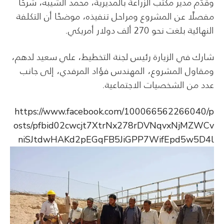
وقدّم مدير مكتب الزراعة بالمديرية، محمد الشيبه، شرحًا
مفصلًا عن المشروع ومراحل تنفيذه، موضحًا أن التكلفة
النهائية بلغت نحو 270 ألف دولار أمريكي.
شارك في الزيارة رئيس لجنة التخطيط، علي سعيد لدهم،
ومقاول المشروع، المهندس فؤاد المرفدي، إلى جانب
عدد من الشخصيات الاجتماعية.
https://www.facebook.com/100066562266040/p
osts/pfbid02cwcjt7XtrNx278rDVNqvxNjMZWCv
niSJtdwHAKd2pEGqFB5JiGPP7WifEpd5w5D4l