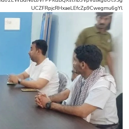
/pfbid02EWBdN6BJVFPPKdBQXsthb3VpVuskguUt9Sg
UCZFRpjcRHxaeLEfcZp9Cwegmu6gYl