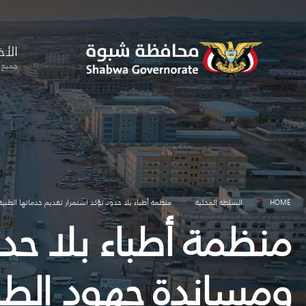
for:
Skip
to
الأخ
content
جميع ا
HOME
السلطة المحلية
منظمة أطباء بلا حدود تؤكد استمرار تقديم خدماتها الطب
منظمة أطباء بلا حدو
ومساندة جهود الطو