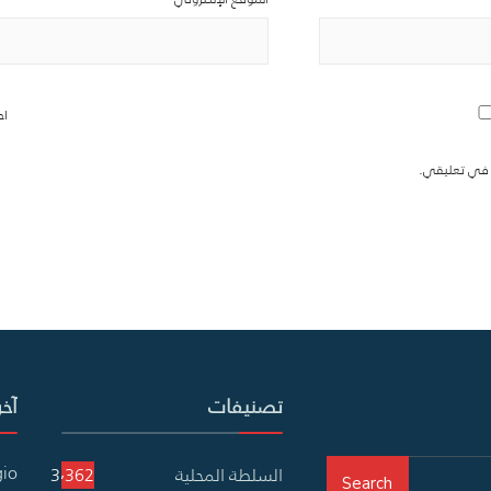
اح
ة في تعليقي.
تصنيفات
آخر
gio
السلطة المحلية
3٬362
Search