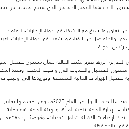
مستوى الأداء هما المعيار الحقيقي الذي سيتم اعتماده في تقي
 من تعاون وتنسيق مع الأشقاء في دولة الإمارات، لاعتماد
لسخي والمتواصل من القيادة والشعب في دولة الإمارات العربي
، رئيس الدولة.
 التقارير، أبرزها تقرير مكتب المالية بشأن مستوى تحصيل الموا
ل من العام 2025، والذي استعرض مستوى التحصيل والتحديات التي واجهت المكتب. وشدد المك
ة تحصيل الإيرادات المالية المستحقة وتوريدها إلى أوعيتها ف
كما ناقش المكتب التنفيذي تقارير نشاط عدد من المكاتب التنفيذية للنصف الأول من العام 2025م، وفي مقدمتها تقارير
اب، الإدارة العامة لتنمية المرأة، والهيئة العامة لفرع حماية
اتخاذ الإجراءات الكفيلة بتجاوز التحديات، ومُوصيًا بإعادة تفعيل
ثقافي بالمحافظة.