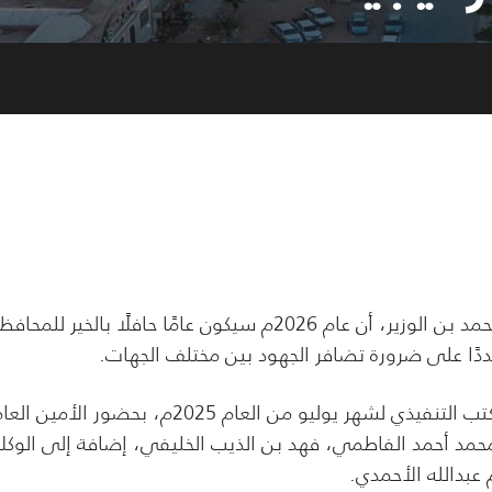
أكد محافظ محافظة شبوة، رئيس المجلس المحلي، عوض محمد بن الوزير، أن عام 2026م سيكون عامًا حافلًا بالخير لل
ًا على ضرورة تضافر الجهود بين مختلف الجهات.
جاء ذلك خلال ترؤس المحافظ بن الوزير للدورة الاعتيادية للمكتب التنفيذي لشهر يوليو من العام 2025م، بحضور الأمين 
محمد أحمد الفاطمي، فهد بن الذيب الخليفي، إضافة إلى الوكلا
عبدالله الأحمدي.