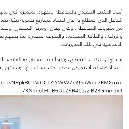
أشاد المكتب التنفيذي بالمحافظة بالجهود المتميزة التي بذلها م
الفاعل الذي اضطلع به في اعتماد مشاريع تنموية بيئية تقدر
من مديريات المحافظة، وهي بيحان، ومرخة السفلى، ونصا
والزراعة، والطاقة المتجددة، والصرف الصحي، بما يسهم في ت
الأساسية في تلك المديريات.
واستهل المكتب التنفيذي دورته الاعتيادية بقراءة الفاتحة ع
بالمحافظة، ثم استعرض محضر اجتماعه السابق، ومستوى تنفي
s/pfbid02sNRpkBCTVdDLDYYWW7m9nnWue7EMXroxp
7KNgdotHTB6ULZ5R41ezzJB23Gmmqidl