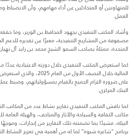
للمتهاونين أو المتخاذلين عن أداء مهامهم، وأن الانضباط و
العمل.
وأشاد المكتب التنفيذي بجهود المحافظ بن الوزير، وما حققه
مصفوفة من المشاريع التنفيذية، معبرًا عن تقديره للدعم ا
المتحدة، ممثلةً بصاحب السمو الشيخ محمد بن زايد آل نهيان
كما استعرض المكتب التنفيذي خلال دورته الاعتيادية عددًا من
المالية خلال النصف الأو
على ضرورة التزام الجميع بالقيام بمسؤولياتهم، وضبط عملي
البنك المركزي.
مكاتب الثقافة والسياحة والآثار والمتاحف، والهيئة العامة للكت
البيئة، مشيدًا بما تضمنته تلك التقارير من إنجازات، وموجهًا ب
برنامج “شاعرة شبوة” لما له من أهمية في تعزيز النشاط ال