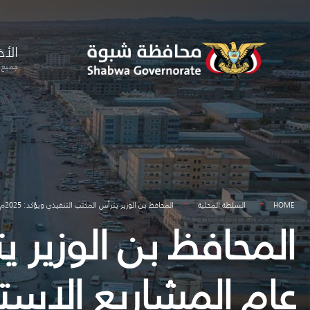
for:
Skip
to
الأخ
content
جميع ا
HOME
السلطة المحلية
المحافظ بن الوزير يترأس المكتب التنفيذي ويؤكد: 2025م عام المشاريع الاستراتيجية
عام المشاريع الاستر