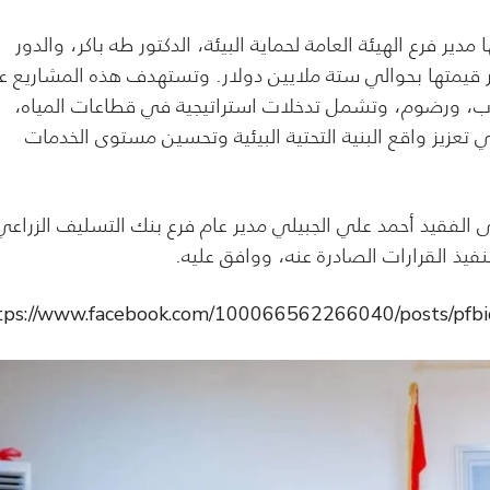
دير فرع الهيئة العامة لحماية البيئة، الدكتور طه باكر، والدور
 قيمتها بحوالي ستة ملايين دولار. وتستهدف هذه المشاريع عد
ب، ورضوم، وتشمل تدخلات استراتيجية في قطاعات المياه،
عزيز واقع البنية التحتية البيئية وتحسين مستوى الخدمات
لى الفقيد أحمد علي الجبيلي مدير عام فرع بنك التسليف الزراعي
ذ القرارات الصادرة عنه، ووافق عليه.
tps://www.facebook.com/100066562266040/post