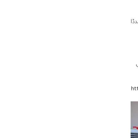
دًا
ht