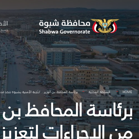
for:
Skip
to
الأخ
content
جميع ا
HOME
السلطة المحلية
برئاسة المحافظ بن الوزير.. اللجنة الأمنية بشبوة تتخذ عددً
برئاسة المحافظ بن ال
من الإجراءات لتعزيز