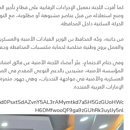
كما أقرت اللجنة تفعيل الإجراءات الرقابية على قطاع تأجير 
ومنع استغلاله من قبل عناصر مشبوهة أو مطلوبة، مع التوج
الحركة السكنية داخل المحافظة.
من جانبه، وجّه المحافظ بن الوزير القيادات الأمنية والعسكري
والعمل بروح وطنية مخلصة لحماية مكتسبات المحافظة وحفظ 
وفي ختام الاجتماع، عبّر أعضاء اللجنة الأمنية عن فائق امتنا
المؤسسة الأمنية، مشيدين بالدعم النوعي المقدم في المجال
العسكرية والأمنية في مواجهة التحديات، وهي جهود مثمرة 
الإمارات العربية المتحدة.
/pfbid0PsxtSdAZvnY5AL3rAMymtkd7aSH5GzGUoHWc
H6DMfwooQF9ga9zGUhRk3uyJJy5nl