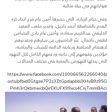
هواياتهم في بيئة مثالية.
وفي ختام الزيارة، التي حضرها أمين عام فرع اتحاد كرة
القدم بالمحافظة أحمد باجيل، ومدير ملعب الفقيد
الخليفي عبدالكريم سعادة، وأمين عام نادي التضامن
لطفي باجمال، عبّر الحاضرون عن شكرهم وتقديرهم
لاهتمام المحافظ ورعايته الدائمة للشباب والرياضة،
مؤكدين وقوفهم إلى جانبه ودعمهم الكامل لكل الجهود
التي يبذلها للنهوض بالتنمية في مختلف المجالات.
https://www.facebook.com/100066562266040/p
osts/pfbid0Gtgze7P2z3ZtGpdapbbJXHvB9z95G
Pmh3rQkbmwcbQirEKUFX99xcs4CnjTmmBAcl