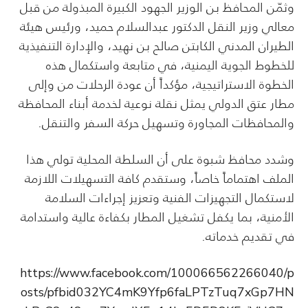
وثمّن المحافظ بن الوزير الجهود الكبيرة المبذولة من قبل
معالي وزير النقل الدكتور عبدالسلام حميد، ورئيس هيئة
الطيران المدني الكابتن صالح بن نهيد، والإدارة التنفيذية
للخطوط الجوية اليمنية، في متابعة واستكمال هذه
الخطوة الاستراتيجية، مؤكداً أن عودة الرحلات من وإلى
مطار عتق الدولي يمثل نقلة نوعية لخدمة أبناء المحافظة
والمحافظات المجاورة وتسهيل حركة السفر والتنقل.
وشدد محافظ شبوة على أن السلطة المحلية تولي هذا
الملف اهتماماً خاصاً، وستقدم كافة التسهيلات اللازمة
لاستكمال التجهيزات الفنية وتعزيز إجراءات السلامة
الأمنية، بما يكفل تشغيل المطار بكفاءة عالية واستدامة
في تقديم خدماته.
https://www.facebook.com/100066562266040/p
osts/pfbid032YC4mK9Yfp6faLPTzTuq7xGp7HN