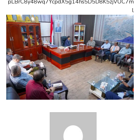
pLBrC8y48wq7YcpdX5g14hs5D5D8K5zjVUC7m
l