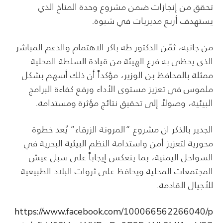
تحقق من إنجازات ضمن مشروع وحدة المناخ الذي
يستهدف أربع مديريات في شبوة.
من جانبه، ثمّن الدكتور طه باكر الاهتمام والدعم المباشر
الذي يحظى به فرع الهيئة من قيادة السلطة المحلية
ممثلة بالمحافظ بن الوزير، مؤكداً أن ذلك أسهم بشكل
ملموس في تعزيز مستوى الأداء ورفع كفاءة البرامج
البيئية، وصولاً إلى تحقيق نتائج مؤثرة ومستدامة.
الجدير بالذكر ان مشروع “المرونة الزرقاء” يُعد خطوة
محورية لتعزيز أمن واستدامة النظم البيئية البحرية في
السواحل اليمنية، بما ينعكس إيجاباً على سبل عيش
المجتمعات المحلية ويحافظ على ثروات البلاد الطبيعية
للأجيال القادمة.
https://www.facebook.com/100066562266040/p