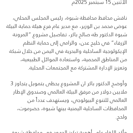
الأثنين 15 سبتمبر 2025م
ناقش محافظ محافظة شبوة، رئيس المجلس المحلي،
عوض محمد بن الوزير، مع مدير عام فرع هيئة حماية البيئة
شبوة الدكتور طه صالح باكر، تفاصيل مشروع “المرونة
الزرقاء” في خليج عدن، والرامي إلى حماية النظم
الإيكولوجية الساحلية والبحرية في اليمن من خلال شبكة
من المناطق المحمية، واستعادة الموائل الطبيعية،
وتعزيز الإدارة المشتركة مع المجتمعات المحلية.
وأوضح الدكتور باكر ان المشروع يحظى بتمويل يتجاوز 3
ملايين دولار من مرفق البيئة العالمي وصندوق الإطار
العالمي للتنوع البيولوجي، ويستهدف عدداً من
المحافظات الساحلية اليمنية بينها شبوة، حضرموت،
ولحج.
وأكد اللقاء على أهمية تركيز الجهود في محافظة شبوة