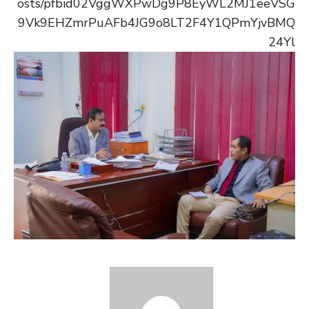
osts/pfbid02VggWXPwDg9P8EyWL2MJ1eeVSG
9Vk9EHZmrPuAFb4JG9o8LT2F4Y1QPmYjvBMQ
24Yl