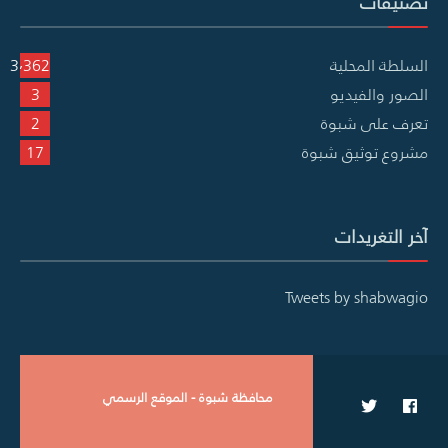
تصنيفات
السلطة المحلية
3٬362
الصور والفيديو
3
تعرف على شبوة
2
مشروع توثيق شبوة
17
آخر التغريدات
Tweets by shabwagio
محافظة شبوة - الموقع الرسمي