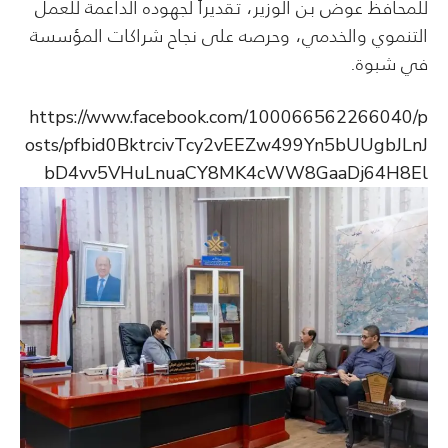
للمحافظ عوض بن الوزير، تقديراً لجهوده الداعمة للعمل
التنموي والخدمي، وحرصه على نجاح شراكات المؤسسة
في شبوة.
https://www.facebook.com/100066562266040/p
osts/pfbid0BktrcivTcy2vEEZw499Yn5bUUgbJLnJ
bD4vv5VHuLnuaCY8MK4cWW8GaaDj64H8El